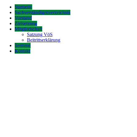
Startseite
Sachverständigenverzeichnis
Vorstand
Zielsetzung
Mitgliedschaft
Satzung VöS
Beitrittserklärung
Termine
Kontakt