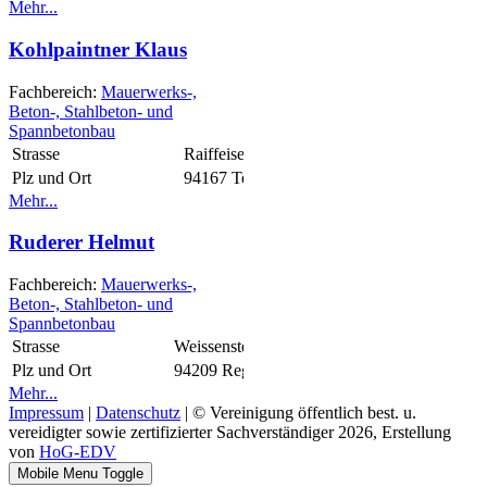
Mehr...
Kohlpaintner Klaus
Fachbereich:
Mauerwerks-,
Beton-, Stahlbeton- und
Spannbetonbau
Strasse
Raiffeisenplatz 6
Plz und Ort
94167 Tettenweis
Mehr...
Ruderer Helmut
Fachbereich:
Mauerwerks-,
Beton-, Stahlbeton- und
Spannbetonbau
Strasse
Weissensteinerstr. 6
Plz und Ort
94209 Regen
Mehr...
Impressum
|
Datenschutz
| © Vereinigung öffentlich best. u.
vereidigter sowie zertifizierter Sachverständiger 2026, Erstellung
von
HoG-EDV
Mobile Menu Toggle