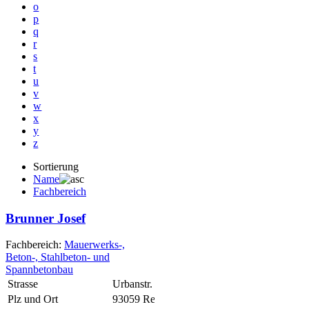
o
p
q
r
s
t
u
v
w
x
y
z
Sortierung
Name
Fachbereich
Brunner Josef
Fachbereich:
Mauerwerks-,
Beton-, Stahlbeton- und
Spannbetonbau
Strasse
Urbanstr. 9
Plz und Ort
93059 Regensburg