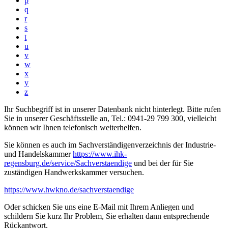
p
q
r
s
t
u
v
w
x
y
z
Ihr Suchbegriff ist in unserer Datenbank nicht hinterlegt. Bitte rufen
Sie in unserer Geschäftsstelle an, Tel.: 0941-29 799 300, vielleicht
können wir Ihnen telefonisch weiterhelfen.
Sie können es auch im Sachverständigenverzeichnis der Industrie-
und Handelskammer
https://www.ihk-
regensburg.de/service/Sachverstaendige
und bei der für Sie
zuständigen Handwerkskammer versuchen.
https://www.hwkno.de/sachverstaendige
Oder schicken Sie uns eine E-Mail mit Ihrem Anliegen und
schildern Sie kurz Ihr Problem, Sie erhalten dann entsprechende
Rückantwort.