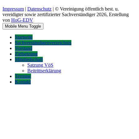
Impressum
|
Datenschutz
| © Vereinigung öffentlich best. u.
vereidigter sowie zertifizierter Sachverständiger 2026, Erstellung
von
HoG-EDV
Mobile Menu Toggle
Startseite
Sachverständigenverzeichnis
Vorstand
Zielsetzung
Mitgliedschaft
Satzung VöS
Beitrittserklärung
Termine
Kontakt