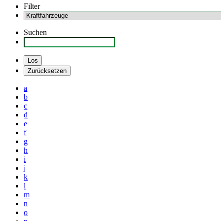
Filter
Suchen
a
b
c
d
e
f
g
h
i
j
k
l
m
n
o