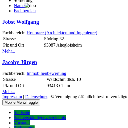
Sortierung
Name
Fachbereich
Jobst Wolfgang
Fachbereich:
Honorare (Architekten und Ingenieure)
Strasse
Südring 32
Plz und Ort
93087 Alteglofsheim
Mehr...
Jacoby Jürgen
Fachbereich:
Immobilienbewertung
Strasse
Waldschmidtstr. 10
Plz und Ort
93413 Cham
Mehr...
Impressum
|
Datenschutz
| © Vereinigung öffentlich best. u. vereidigt
Mobile Menu Toggle
Startseite
Sachverständigenverzeichnis
Vorstand
Zielsetzung